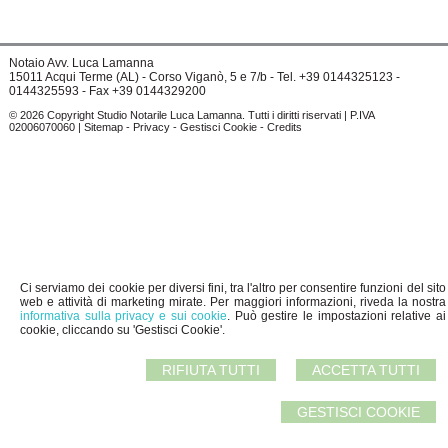
Notaio Avv. Luca Lamanna
15011 Acqui Terme (AL) - Corso Viganò, 5 e 7/b - Tel. +39 0144325123 -
0144325593 - Fax +39 0144329200
© 2026 Copyright Studio Notarile Luca Lamanna. Tutti i diritti riservati | P.IVA
02006070060 |
Sitemap
-
Privacy
-
Gestisci Cookie
-
Credits
Ci serviamo dei cookie per diversi fini, tra l'altro per consentire funzioni del sito
web e attività di marketing mirate. Per maggiori informazioni, riveda la nostra
informativa sulla privacy e sui cookie
. Può gestire le impostazioni relative ai
cookie, cliccando su 'Gestisci Cookie'.
RIFIUTA TUTTI
ACCETTA TUTTI
GESTISCI COOKIE